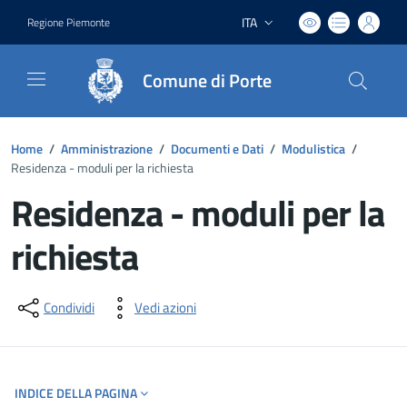
ITA
Regione Piemonte
Lingua attiva:
Comune di Porte
Home
/
Amministrazione
/
Documenti e Dati
/
Modulistica
/
Residenza - moduli per la richiesta
Residenza - moduli per la
richiesta
Dettagli del documento
Condividi
Vedi azioni
INDICE DELLA PAGINA