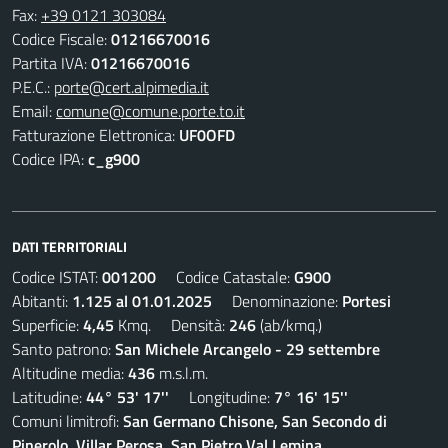
Fax:
+39 0121 303084
Codice Fiscale:
01216670016
Partita IVA:
01216670016
P.E.C.:
porte@cert.alpimedia.it
Email:
comune@comune.porte.to.it
Fatturazione Elettronica:
UF0OFD
Codice IPA:
c_g900
DATI TERRITORIALI
Codice ISTAT:
001200
Codice Catastale:
G900
Abitanti:
1.125 al 01.01.2025
Denominazione:
Portesi
Superficie:
4,45
Kmq. Densità:
246
(ab/kmq.)
Santo patrono:
San Michele Arcangelo - 29 settembre
Altitudine media:
436
m.s.l.m.
Latitudine:
44° 53' 17''
Longitudine:
7° 16' 15''
Comuni limitrofi:
San Germano Chisone, San Secondo di
Pinerolo, Villar Perosa, San Pietro Val Lemina