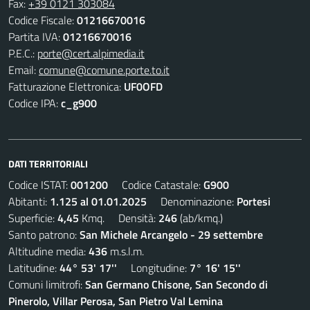
Fax:
+39 0121 303084
Codice Fiscale:
01216670016
Partita IVA:
01216670016
P.E.C.:
porte@cert.alpimedia.it
Email:
comune@comune.porte.to.it
Fatturazione Elettronica:
UF0OFD
Codice IPA:
c_g900
DATI TERRITORIALI
Codice ISTAT:
001200
Codice Catastale:
G900
Abitanti:
1.125 al 01.01.2025
Denominazione:
Portesi
Superficie:
4,45
Kmq. Densità:
246
(ab/kmq.)
Santo patrono:
San Michele Arcangelo - 29 settembre
Altitudine media:
436
m.s.l.m.
Latitudine:
44° 53' 17''
Longitudine:
7° 16' 15''
Comuni limitrofi:
San Germano Chisone, San Secondo di
Pinerolo, Villar Perosa, San Pietro Val Lemina