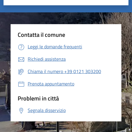
Valuta 1 stelle su 5
Valuta 2 stelle su 5
Valuta 3 stelle su 5
Valuta 4 stelle su 5
Valuta 5 stelle su 5
Contatta il comune
Leggi le domande frequenti
Richiedi assistenza
Chiama il numero +39 0121 303200
Prenota appuntamento
Problemi in città
Segnala disservizio