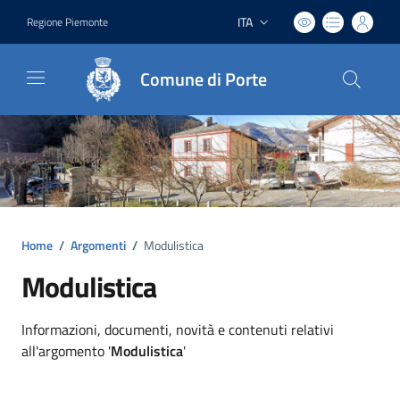
ITA
Regione Piemonte
Lingua attiva:
Comune di Porte
Home
/
Argomenti
/
Modulistica
Modulistica
Dettagli argomento
Informazioni, documenti, novità e contenuti relativi
all'argomento '
Modulistica
'