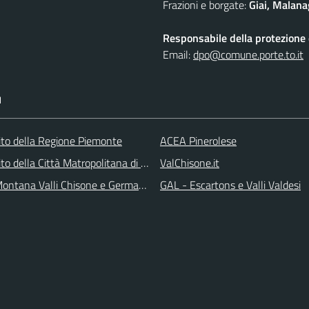
Frazioni e borgate:
Giai, Malana
Responsabile della protezione d
Email:
dpo@comune.porte.to.it
I
 sito della Regione Piemonte
ACEA Pinerolese
 sito della Città Matropolitana di Torino
ValChisone.it
ontana Valli Chisone e Germanasca
GAL - Escartons e Valli Valdesi