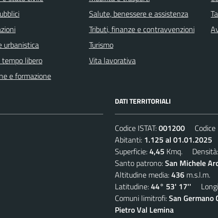
ubblici
Salute, benessere e assistenza
Ta
zioni
Tributi, finanze e contravvenzioni
Av
 urbanistica
Turismo
e tempo libero
Vita lavorativa
ne e formazione
DATI TERRITORIALI
Codice ISTAT:
001200
Codice C
Abitanti:
1.125 al 01.01.2025
D
Superficie:
4,45
Kmq. Densità
Santo patrono:
San Michele Ar
Altitudine media:
436
m.s.l.m.
Latitudine:
44° 53' 17''
Longit
Comuni limitrofi:
San Germano Ch
Pietro Val Lemina