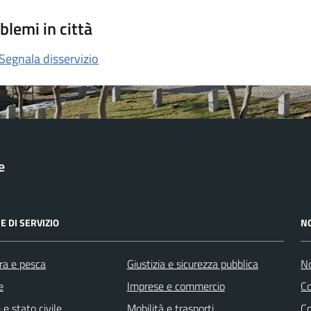
blemi in città
Segnala disservizio
e
E DI SERVIZIO
N
ra e pesca
Giustizia e sicurezza pubblica
No
e
Imprese e commercio
C
e stato civile
Mobilità e trasporti
C