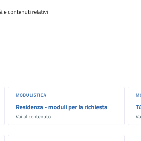
omento
 e contenuti relativi
MODULISTICA
M
Residenza - moduli per la richiesta
T
Vai al contenuto
Va