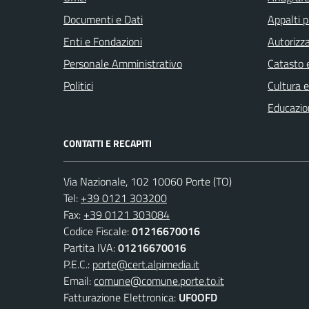
Documenti e Dati
Appalti p
Enti e Fondazioni
Autorizza
Personale Amministrativo
Catasto e
Politici
Cultura 
Educazio
CONTATTI E RECAPITI
Via Nazionale, 102 10060 Porte (TO)
Tel:
+39 0121 303200
Fax:
+39 0121 303084
Codice Fiscale:
01216670016
Partita IVA:
01216670016
P.E.C.:
porte@cert.alpimedia.it
Email:
comune@comune.porte.to.it
Fatturazione Elettronica:
UF0OFD