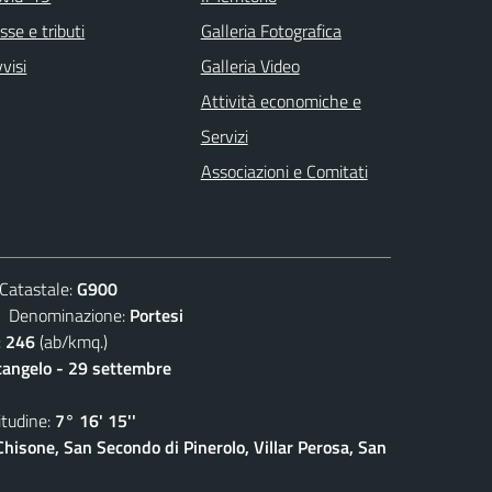
sse e tributi
Galleria Fotografica
visi
Galleria Video
Attività economiche e
Servizi
Associazioni e Comitati
atastale:
G900
enominazione:
Portesi
:
246
(ab/kmq.)
cangelo - 29 settembre
udine:
7° 16' 15''
isone, San Secondo di Pinerolo, Villar Perosa, San