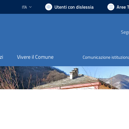
Utenti con dislessia
Aree 
ITA
Lingua attiva:
Segu
zi
Vivere il Comune
Comunicazione istituzion