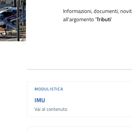
Dettagli arg
Informazioni, documenti, novità
all'argomento '
Tributi
'
Documenti
MODULISTICA
IMU
Vai al contenuto