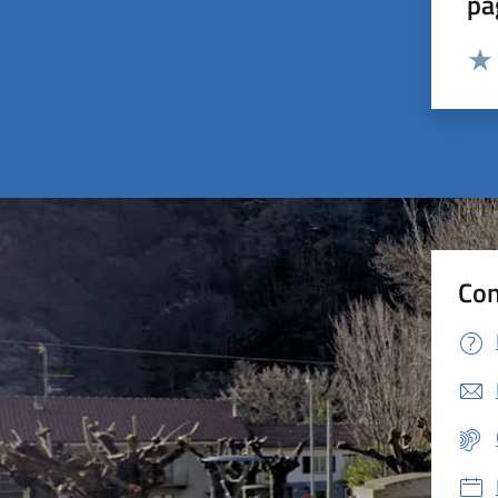
pa
Valut
Valu
Con