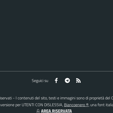
Facebook
Telegram
RSS
Seguici su
ti riservati - I contenuti del sito, testi e immagini sono di proprietà 
lla versione per UTENTI CON DISLESSIA,
Biancoenero ®
, una font itali
AREA RISERVATA