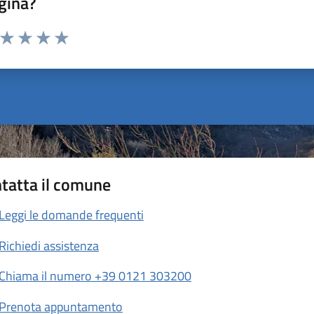
gina?
a da 1 a 5 stelle la pagina
ta 1 stelle su 5
Valuta 2 stelle su 5
Valuta 3 stelle su 5
Valuta 4 stelle su 5
Valuta 5 stelle su 5
tatta il comune
Leggi le domande frequenti
Richiedi assistenza
Chiama il numero +39 0121 303200
Prenota appuntamento