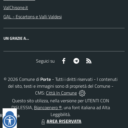
ValChisone.it
GAL - Escartons e Valli Valdesi
UN GRAZIE A...
Facebook
Telegram
RSS
Seguici su
©
2026
Comune di
Porte
- Tutti i diritti riservati - I contenuti
del sito, testi e immagini sono di proprietà del Comune -
CMS:
Città In Comune
Questo sito utilizza, nella versione per UTENTI CON
DISLESSIA,
Biancoenero ®
, una font italiana ad Alta
Leggibilità.
Reimposta
AREA RISERVATA
tutto