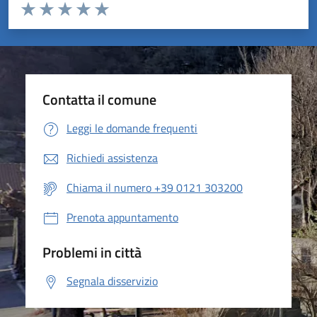
Valuta da 1 a 5 stelle la pagina
Valuta 1 stelle su 5
Valuta 2 stelle su 5
Valuta 3 stelle su 5
Valuta 4 stelle su 5
Valuta 5 stelle su 5
Contatta il comune
Leggi le domande frequenti
Richiedi assistenza
Chiama il numero +39 0121 303200
Prenota appuntamento
Problemi in città
Segnala disservizio