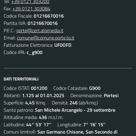
Tel:
+39 0121 303200
Fax:
+39 0121 303084
Codice Fiscale:
01216670016
Partita IVA:
01216670016
P.E.C.:
porte@cert.alpimedia.it
Email:
comune@comune.porte.to.it
Fatturazione Elettronica:
UF0OFD
Codice IPA:
c_g900
DATI TERRITORIALI
Codice ISTAT:
001200
Codice Catastale:
G900
Abitanti:
1.125 al 01.01.2025
Denominazione:
Portesi
Superficie:
4,45
Kmq. Densità:
246
(ab/kmq.)
Santo patrono:
San Michele Arcangelo - 29 settembre
Altitudine media:
436
m.s.l.m.
Latitudine:
44° 53' 17''
Longitudine:
7° 16' 15''
Comuni limitrofi:
San Germano Chisone, San Secondo di