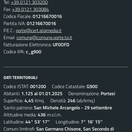
Tel:
+39 0121 303200
Fax:
+39 0121 303084
Codice Fiscale:
01216670016
Partita IVA:
01216670016
P.E.C.:
porte@cert.alpimedia.it
Email:
comune@comune.porte.to.it
Fatturazione Elettronica:
UF0OFD
Codice IPA:
c_g900
DATI TERRITORIALI
Codice ISTAT:
001200
Codice Catastale:
G900
Abitanti:
1.125 al 01.01.2025
Denominazione:
Portesi
Superficie:
4,45
Kmq. Densità:
246
(ab/kmq.)
Santo patrono:
San Michele Arcangelo - 29 settembre
Altitudine media:
436
m.s.l.m.
Latitudine:
44° 53' 17''
Longitudine:
7° 16' 15''
Comuni limitrofi:
San Germano Chisone, San Secondo di