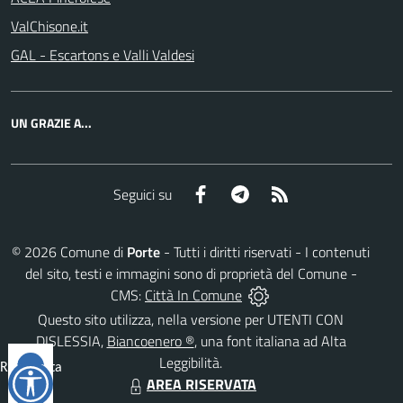
ValChisone.it
GAL - Escartons e Valli Valdesi
UN GRAZIE A...
Facebook
Telegram
RSS
Seguici su
©
2026
Comune di
Porte
- Tutti i diritti riservati - I contenuti
del sito, testi e immagini sono di proprietà del Comune -
CMS:
Città In Comune
Questo sito utilizza, nella versione per UTENTI CON
DISLESSIA,
Biancoenero ®
, una font italiana ad Alta
Leggibilità.
Reimposta
AREA RISERVATA
tutto