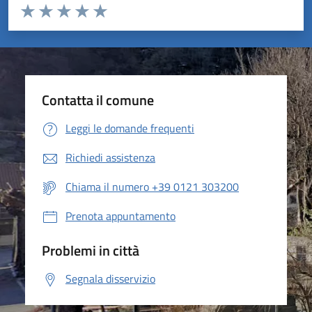
Valuta da 1 a 5 stelle la pagina
Valuta 1 stelle su 5
Valuta 2 stelle su 5
Valuta 3 stelle su 5
Valuta 4 stelle su 5
Valuta 5 stelle su 5
Contatta il comune
Leggi le domande frequenti
Richiedi assistenza
Chiama il numero +39 0121 303200
Prenota appuntamento
Problemi in città
Segnala disservizio