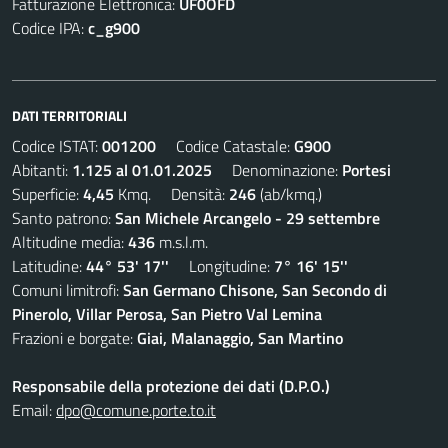
Fatturazione Elettronica:
UF0OFD
Codice IPA:
c_g900
DATI TERRITORIALI
Codice ISTAT:
001200
Codice Catastale:
G900
Abitanti:
1.125 al 01.01.2025
Denominazione:
Portesi
Superficie:
4,45
Kmq. Densità:
246
(ab/kmq.)
Santo patrono:
San Michele Arcangelo - 29 settembre
Altitudine media:
436
m.s.l.m.
Latitudine:
44° 53' 17''
Longitudine:
7° 16' 15''
Comuni limitrofi:
San Germano Chisone, San Secondo di
Pinerolo, Villar Perosa, San Pietro Val Lemina
Frazioni e borgate:
Giai, Malanaggio, San Martino
Responsabile della protezione dei dati (D.P.O.)
Email:
dpo@comune.porte.to.it