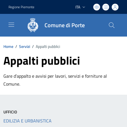
ITA
Regione Piemonte
Lingua attiva:
Comune di Porte
Home
/
Servizi
/
Appalti pubblici
Appalti pubblici
Gare d’appalto e avvisi per lavori, servizi e forniture al
Comune.
UFFICIO
EDILIZIA E URBANISTICA