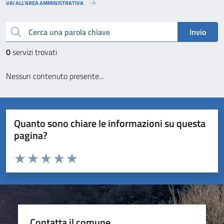
VAI ALL’AREA AMMINISTRATIVA
Cerca una parola chiave
Invio
0
servizi trovati
Nessun contenuto presente...
Quanto sono chiare le informazioni su questa
pagina?
Valuta da 1 a 5 stelle la pagina
Valuta 1 stelle su 5
Valuta 2 stelle su 5
Valuta 3 stelle su 5
Valuta 4 stelle su 5
Valuta 5 stelle su 5
Contatta il comune