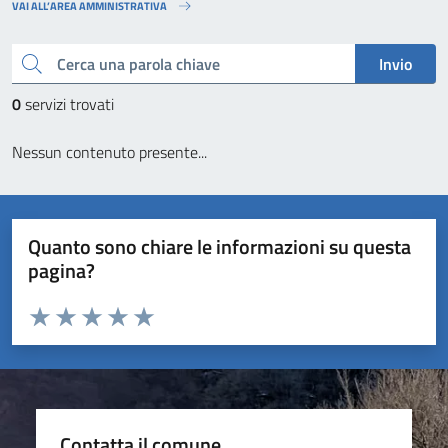
VAI ALL’AREA AMMINISTRATIVA
Cerca una parola chiave
Invio
0
servizi trovati
Nessun contenuto presente...
Quanto sono chiare le informazioni su questa
pagina?
Valuta da 1 a 5 stelle la pagina
Valuta 1 stelle su 5
Valuta 2 stelle su 5
Valuta 3 stelle su 5
Valuta 4 stelle su 5
Valuta 5 stelle su 5
Contatta il comune