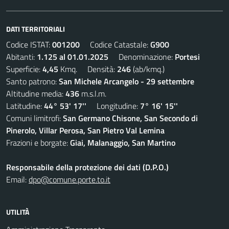
DATI TERRITORIALI
Codice ISTAT:
001200
Codice Catastale:
G900
Abitanti:
1.125 al 01.01.2025
Denominazione:
Portesi
Superficie:
4,45
Kmq. Densità:
246
(ab/kmq.)
Santo patrono:
San Michele Arcangelo - 29 settembre
Altitudine media:
436
m.s.l.m.
Latitudine:
44° 53' 17''
Longitudine:
7° 16' 15''
Comuni limitrofi:
San Germano Chisone, San Secondo di
Pinerolo, Villar Perosa, San Pietro Val Lemina
Frazioni e borgate:
Giai, Malanaggio, San Martino
Responsabile della protezione dei dati (D.P.O.)
Email:
dpo@comune.porte.to.it
UTILITÀ