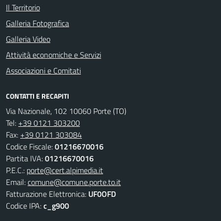
Il Territorio
Galleria Fotografica
Galleria Video
Attività economiche e Servizi
Associazioni e Comitati
CONTATTI E RECAPITI
Via Nazionale, 102 10060 Porte (TO)
Tel:
+39 0121 303200
Fax:
+39 0121 303084
Codice Fiscale:
01216670016
Partita IVA:
01216670016
P.E.C.:
porte@cert.alpimedia.it
Email:
comune@comune.porte.to.it
Fatturazione Elettronica:
UF0OFD
Codice IPA:
c_g900