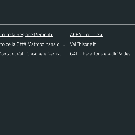
I
 sito della Regione Piemonte
ACEA Pinerolese
 sito della Città Matropolitana di Torino
ValChisone.it
ontana Valli Chisone e Germanasca
GAL - Escartons e Valli Valdesi