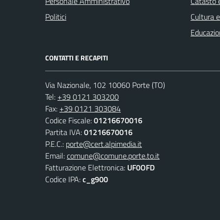
Personale Amministrativo
Catasto e
Politici
Cultura 
Educazio
CONTATTI E RECAPITI
Via Nazionale, 102 10060 Porte (TO)
Tel:
+39 0121 303200
Fax:
+39 0121 303084
Codice Fiscale:
01216670016
Partita IVA:
01216670016
P.E.C.:
porte@cert.alpimedia.it
Email:
comune@comune.porte.to.it
Fatturazione Elettronica:
UF0OFD
Codice IPA:
c_g900