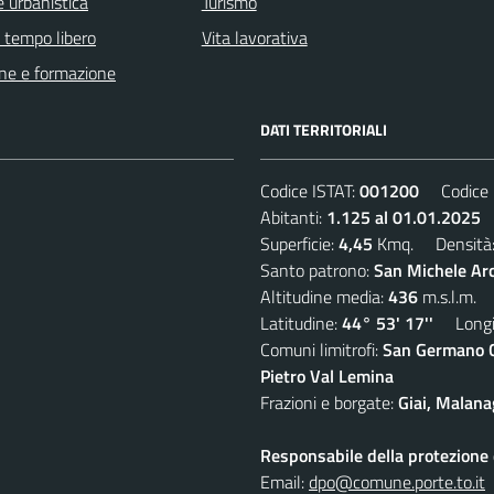
 urbanistica
Turismo
e tempo libero
Vita lavorativa
ne e formazione
DATI TERRITORIALI
Codice ISTAT:
001200
Codice C
Abitanti:
1.125 al 01.01.2025
D
Superficie:
4,45
Kmq. Densità
Santo patrono:
San Michele Ar
Altitudine media:
436
m.s.l.m.
Latitudine:
44° 53' 17''
Longit
Comuni limitrofi:
San Germano Ch
Pietro Val Lemina
Frazioni e borgate:
Giai, Malana
Responsabile della protezione d
Email:
dpo@comune.porte.to.it