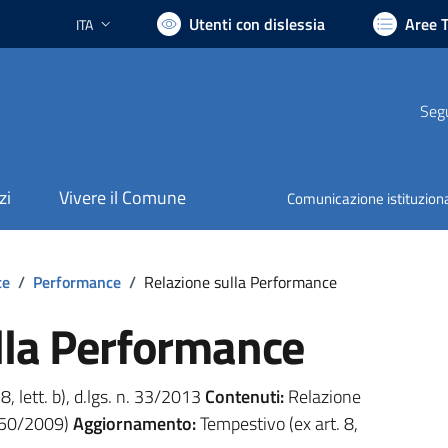
Utenti con dislessia
Aree 
ITA
Lingua attiva:
Segu
zi
Vivere il Comune
Comunicazione istituzion
te
/
Performance
/
Relazione sulla Performance
lla Performance
 8, lett. b), d.lgs. n. 33/2013
Contenuti:
Relazione
 150/2009)
Aggiornamento:
Tempestivo (ex art. 8,