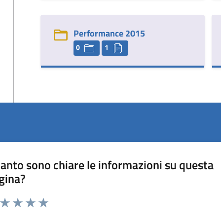
Performance 2015
0
1
anto sono chiare le informazioni su questa
gina?
a da 1 a 5 stelle la pagina
ta 1 stelle su 5
Valuta 2 stelle su 5
Valuta 3 stelle su 5
Valuta 4 stelle su 5
Valuta 5 stelle su 5