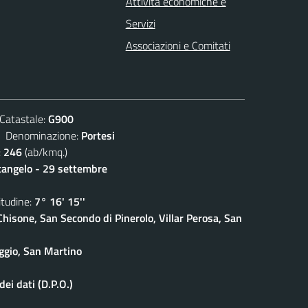
Attività economiche e
Servizi
Associazioni e Comitati
atastale:
G900
enominazione:
Portesi
:
246
(ab/kmq.)
cangelo - 29 settembre
udine:
7° 16' 15''
isone, San Secondo di Pinerolo, Villar Perosa, San
ggio, San Martino
ei dati (D.P.O.)