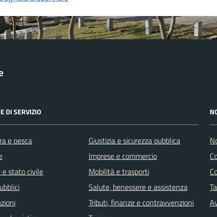
e
E DI SERVIZIO
N
ra e pesca
Giustizia e sicurezza pubblica
No
e
Imprese e commercio
C
e stato civile
Mobilità e trasporti
C
ubblici
Salute, benessere e assistenza
Ta
zioni
Tributi, finanze e contravvenzioni
Av