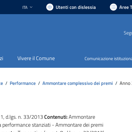
Utenti con dislessia
Aree 
ITA
Lingua attiva:
Segu
zi
Vivere il Comune
Comunicazione istituzion
te
/
Performance
/
Ammontare complessivo dei premi
/
Anno 
. 1, d.lgs. n. 33/2013
Contenuti:
Ammontare
lla performance stanziati - Ammontare dei premi