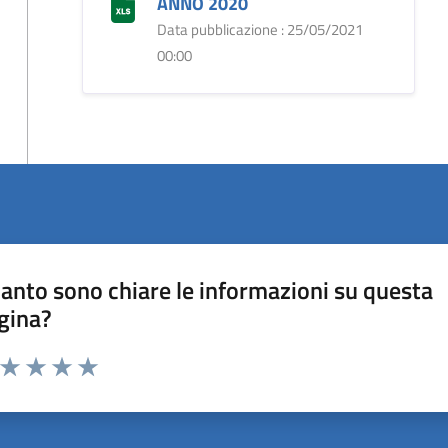
ANNO 2020
Data pubblicazione : 25/05/2021
00:00
anto sono chiare le informazioni su questa
gina?
a da 1 a 5 stelle la pagina
ta 1 stelle su 5
Valuta 2 stelle su 5
Valuta 3 stelle su 5
Valuta 4 stelle su 5
Valuta 5 stelle su 5