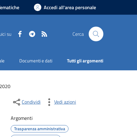
Tematiche
Accedi all'area personale
Facebook
Telegram
RSS
ici su
Cerca
ale
Documenti e dati
Tutti gli argomenti
2020
Condividi
Vedi azioni
Argomenti
Trasparenza amministrativa