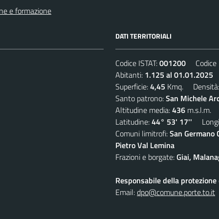
ne e formazione
DATI TERRITORIALI
Codice ISTAT:
001200
Codice C
Abitanti:
1.125 al 01.01.2025
D
Superficie:
4,45
Kmq. Densità
Santo patrono:
San Michele Ar
Altitudine media:
436
m.s.l.m.
Latitudine:
44° 53' 17''
Longit
Comuni limitrofi:
San Germano Ch
Pietro Val Lemina
Frazioni e borgate:
Giai, Malana
Responsabile della protezione d
Email:
dpo@comune.porte.to.it