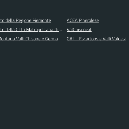
I
 sito della Regione Piemonte
ACEA Pinerolese
 sito della Città Matropolitana di Torino
ValChisone.it
ontana Valli Chisone e Germanasca
GAL - Escartons e Valli Valdesi