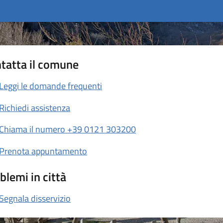
tatta il comune
Leggi le domande frequenti
Richiedi assistenza
Chiama il numero +39 0121 303200
Prenota appuntamento
blemi in città
Segnala disservizio