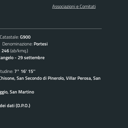
Associazioni e Comitati
atastale:
G900
enominazione:
Portesi
:
246
(ab/kmq.)
cangelo - 29 settembre
udine:
7° 16' 15''
isone, San Secondo di Pinerolo, Villar Perosa, San
ggio, San Martino
ei dati (D.P.O.)