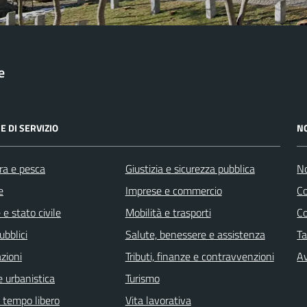
e
E DI SERVIZIO
N
ra e pesca
Giustizia e sicurezza pubblica
No
e
Imprese e commercio
C
e stato civile
Mobilità e trasporti
C
ubblici
Salute, benessere e assistenza
Ta
zioni
Tributi, finanze e contravvenzioni
Av
 urbanistica
Turismo
e tempo libero
Vita lavorativa