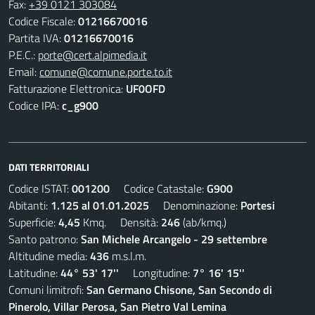
Fax:
+39 0121 303084
Codice Fiscale:
01216670016
Partita IVA:
01216670016
P.E.C.:
porte@cert.alpimedia.it
Email:
comune@comune.porte.to.it
Fatturazione Elettronica:
UF0OFD
Codice IPA:
c_g900
DATI TERRITORIALI
Codice ISTAT:
001200
Codice Catastale:
G900
Abitanti:
1.125 al 01.01.2025
Denominazione:
Portesi
Superficie:
4,45
Kmq. Densità:
246
(ab/kmq.)
Santo patrono:
San Michele Arcangelo - 29 settembre
Altitudine media:
436
m.s.l.m.
Latitudine:
44° 53' 17''
Longitudine:
7° 16' 15''
Comuni limitrofi:
San Germano Chisone, San Secondo di
Pinerolo, Villar Perosa, San Pietro Val Lemina