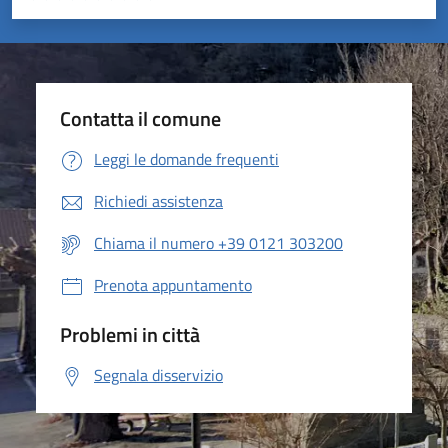
Valuta 1 stelle su 5
Valuta 2 stelle su 5
Valuta 3 stelle su 5
Valuta 4 stelle su 5
Valuta 5 stelle su 5
Contatta il comune
Leggi le domande frequenti
Richiedi assistenza
Chiama il numero +39 0121 303200
Prenota appuntamento
Problemi in città
Segnala disservizio