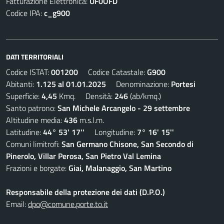
Fatturazione Elettronica:
UF0OFD
Codice IPA:
c_g900
DATI TERRITORIALI
Codice ISTAT:
001200
Codice Catastale:
G900
Abitanti:
1.125 al 01.01.2025
Denominazione:
Portesi
Superficie:
4,45
Kmq. Densità:
246
(ab/kmq.)
Santo patrono:
San Michele Arcangelo - 29 settembre
Altitudine media:
436
m.s.l.m.
Latitudine:
44° 53' 17''
Longitudine:
7° 16' 15''
Comuni limitrofi:
San Germano Chisone, San Secondo di
Pinerolo, Villar Perosa, San Pietro Val Lemina
Frazioni e borgate:
Giai, Malanaggio, San Martino
Responsabile della protezione dei dati (D.P.O.)
Email:
dpo@comune.porte.to.it