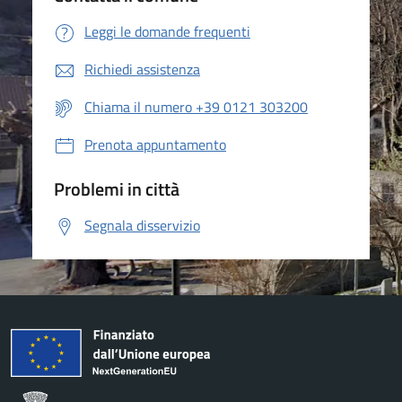
Leggi le domande frequenti
Richiedi assistenza
Chiama il numero +39 0121 303200
Prenota appuntamento
Problemi in città
Segnala disservizio