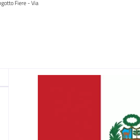
nto
gotto Fiere - Via