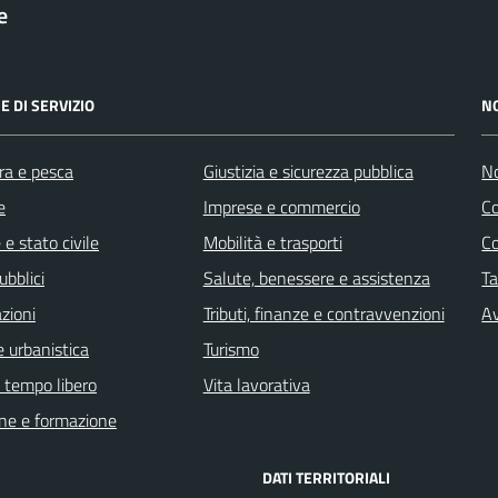
e
E DI SERVIZIO
N
ra e pesca
Giustizia e sicurezza pubblica
No
e
Imprese e commercio
C
e stato civile
Mobilità e trasporti
C
ubblici
Salute, benessere e assistenza
Ta
zioni
Tributi, finanze e contravvenzioni
Av
 urbanistica
Turismo
e tempo libero
Vita lavorativa
ne e formazione
DATI TERRITORIALI