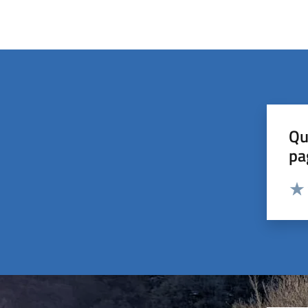
Qu
pa
Valut
Valu