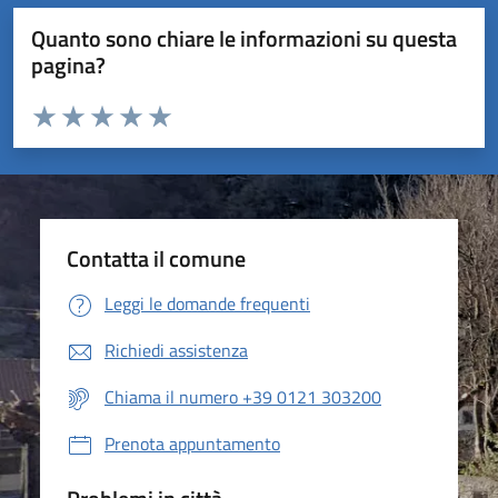
Quanto sono chiare le informazioni su questa
pagina?
Valuta da 1 a 5 stelle la pagina
Valuta 1 stelle su 5
Valuta 2 stelle su 5
Valuta 3 stelle su 5
Valuta 4 stelle su 5
Valuta 5 stelle su 5
Contatta il comune
Leggi le domande frequenti
Richiedi assistenza
Chiama il numero +39 0121 303200
Prenota appuntamento