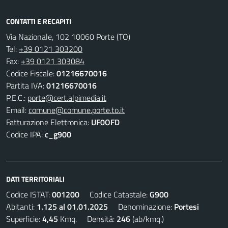
CONTATTI E RECAPITI
Via Nazionale, 102 10060 Porte (TO)
Tel:
+39 0121 303200
Fax:
+39 0121 303084
Codice Fiscale:
01216670016
Partita IVA:
01216670016
P.E.C.:
porte@cert.alpimedia.it
Email:
comune@comune.porte.to.it
Fatturazione Elettronica:
UF0OFD
Codice IPA:
c_g900
DATI TERRITORIALI
Codice ISTAT:
001200
Codice Catastale:
G900
Abitanti:
1.125 al 01.01.2025
Denominazione:
Portesi
Superficie:
4,45
Kmq. Densità:
246
(ab/kmq.)