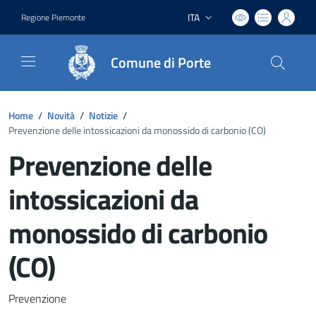
ITA
Regione Piemonte
Lingua attiva:
Comune di Porte
Home
/
Novità
/
Notizie
/
Prevenzione delle intossicazioni da monossido di carbonio (CO)
Prevenzione delle
intossicazioni da
monossido di carbonio
(CO)
Dettagli del documento
Prevenzione