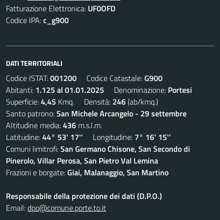
Fatturazione Elettronica:
UF0OFD
Codice IPA:
c_g900
DATI TERRITORIALI
Codice ISTAT:
001200
Codice Catastale:
G900
Abitanti:
1.125 al 01.01.2025
Denominazione:
Portesi
Superficie:
4,45
Kmq. Densità:
246
(ab/kmq.)
Santo patrono:
San Michele Arcangelo - 29 settembre
Altitudine media:
436
m.s.l.m.
Latitudine:
44° 53' 17''
Longitudine:
7° 16' 15''
Comuni limitrofi:
San Germano Chisone, San Secondo di
Pinerolo, Villar Perosa, San Pietro Val Lemina
Frazioni e borgate:
Giai, Malanaggio, San Martino
Responsabile della protezione dei dati (D.P.O.)
Email:
dpo@comune.porte.to.it