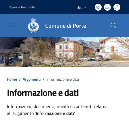
ITA
Regione Piemonte
Lingua attiva:
Comune di Porte
Home
/
Argomenti
/
Informazione e dati
Informazione e dati
Dettagli argomento
Informazioni, documenti, novità e contenuti relativi
all'argomento '
Informazione e dati
'